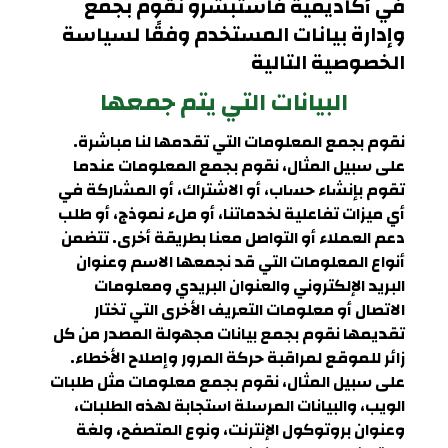
في
أكاديمية فاستبشرو
نقوم بجمع
وإدارة بيانات المستخدم وفقًا لسياسة
الخصوصية التالية
البيانات التي يتم جمعها
نقوم بجمع المعلومات التي تقدمها لنا مباشرة.
على سبيل المثال، نقوم بجمع المعلومات عندما
تقوم بإنشاء حساب، أو الاشتراك، أو المشاركة في
أي ميزات تفاعلية لخدماتنا، أو ملء نموذج، أو طلب
دعم العملاء أو التواصل معنا بطريقة أخرى. تتضمن
أنواع المعلومات التي قد نجمعها الاسم وعنوان
البريد الإلكتروني والعنوان البريدي ومعلومات
الاتصال أو معلومات التعريف الأخرى التي تختار
تقديمها نقوم بجمع بيانات مجهولة المصدر من كل
زائر للموقع لمراقبة حركة المرور وإصلاح الأخطاء.
على سبيل المثال، نقوم بجمع معلومات مثل طلبات
الويب، والبيانات المرسلة استجابة لهذه الطلبات،
وعنوان بروتوكول الإنترنت، ونوع المتصفح، ولغة