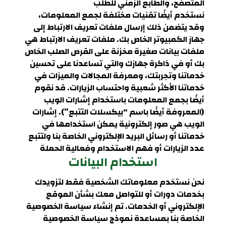
المتصفح، والطابع الزمني للطلب
نستخدم أيضًا تقنيات مختلفة لجمع المعلومات،
وقد يتضمن ذلك إرسال ملفات تعريف الارتباط إلى
جهاز الكمبيوتر الخاص بك. ملفات تعريف الارتباط هي
ملفات بيانات صغيرة مخزنة على القرص الصلب الخاص
بك أو في ذاكرة جهازك والتي تساعدنا على تحسين
خدماتنا وتجربتك، ومعرفة المجالات والميزات في
خدماتنا الأكثر شعبية واحتساب الزيارات. قد نقوم
أيضًا بجمع المعلومات باستخدام إشارات الويب
(المعروفة أيضًا باسم “بيكسلات التتبع”). إشارات
الويب هي صور إلكترونية يمكن استخدامها في
خدماتنا أو رسائل البريد الإلكتروني الخاصة بنا ولتتبع
عدد الزيارات أو فهم الاستخدام وفعالية الحملة
استخدام البيانات
نحن نستخدم معلوماتك الشخصية فقط لتزويدك
بخدمات دورات أو للتواصل معك بشأن الموقع
الإلكتروني أو الخدمات. تم إنشاء سياسة الخصوصية
الخاصة بنا بمساعدة نموذج سياسة الخصوصية