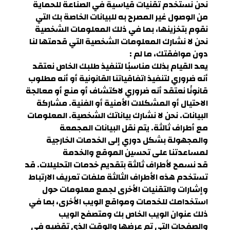
نحن نستخدم تقنيات قياسية في الصناعة للحماية
من الوصول غير المصرح به للبيانات الخاصة بك التي
نقوم بتخزينها، بما في ذلك المعلومات الشخصية
نحن لا نشارك المعلومات الشخصية التي قدمتها لنا
دون موافقتك، ما لم :
يعد القيام بذلك مناسبًا لتنفيذ طلبك الخاص نعتقد
أنه ضروري لتنفيذ اتفاقياتنا القانونية أو أنه مطلوب
قانونًا نعتقد أنه ضروري لاكتشاف أو منع أو معالجة
الاحتيال أو المشكلات الأمنية أو الفنية. مشاركة
البيانات. نحن لا نشارك بياناتك الشخصية. المعلومات
مع أطراف ثالثة. يتم نقل البيانات المجمعة
والمجهولة بشكل دوري إلى الخدمات الخارجية
لمساعدتنا على تحسين الموقع والخدمة
قد نسمح لأطراف ثالثة بتقديم خدمات التحليلات. قد
تستخدم هذه الأطراف الثالثة ملفات تعريف الارتباط
وإشارات والتقنيات الأخرى لجمع معلومات حول
استخدامك للخدمات ومواقع الويب الأخرى، بما في
ذلك عنوان الويب الخاص بك ومتصفح الويب
والصفحات التي تم عرضها والوقت الذي تقضيه في